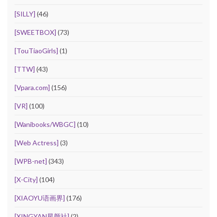
[SILLY]
(46)
[SWEETBOX]
(73)
[TouTiaoGirls]
(1)
[TTW]
(43)
[Vpara.com]
(156)
[VR]
(100)
[Wanibooks/WBGC]
(10)
[Web Actress]
(3)
[WPB-net]
(343)
[X-City]
(104)
[XIAOYU语画界]
(176)
[XINGYAN星颜社]
(2)