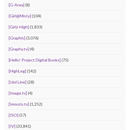
[G-Area]
(8)
[Girl@Misty]
(104)
[Girlz-High]
(1,833)
[Graphis]
(3,076)
[Graphy.tv]
(4)
[Hello! Project Digital Books]
(75)
[HighLeg]
(142)
[Idol Line]
(28)
[Image.tv]
(4)
[Imouto.tv]
(1,252)
[ISO]
(57)
[IV]
(33,841)