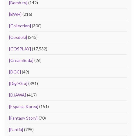
[Bomb.tv]
(142)
[BWH]
(216)
[Collection]
(300)
[Cosdoki]
(245)
[COSPLAY]
(17,532)
[CreamSoda]
(26)
[DGC]
(49)
[Digi-Gra]
(891)
[DJAWA]
(417)
[Espacia Korea]
(151)
[Fantasy Story]
(70)
[Fantia]
(795)