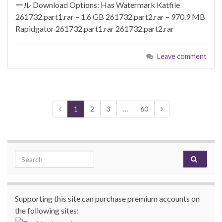
ール Download Options: Has Watermark Katfile
261732.part1.rar – 1.6 GB 261732.part2.rar – 970.9 MB
Rapidgator 261732.part1.rar 261732.part2.rar
Leave comment
1
2
3
…
60
Search for:
Supporting this site can purchase premium accounts on
the following sites: