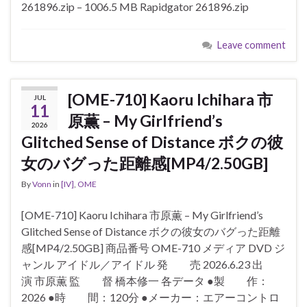
261896.zip – 1006.5 MB Rapidgator 261896.zip
Leave comment
[OME-710] Kaoru Ichihara 市
JUL
11
原薫 – My Girlfriend’s
2026
Glitched Sense of Distance ボクの彼
女のバグった距離感[MP4/2.50GB]
By
Vonn
in
[IV]
,
OME
[OME-710] Kaoru Ichihara 市原薫 – My Girlfriend’s
Glitched Sense of Distance ボクの彼女のバグった距離
感[MP4/2.50GB] 商品番号 OME-710 メディア DVD ジ
ャンル アイドル／アイドル 発 売 2026.6.23 出
演 市原薫 監 督 橋本修一 各データ ●製 作：
2026 ●時 間：120分 ●メーカー：エアーコントロ