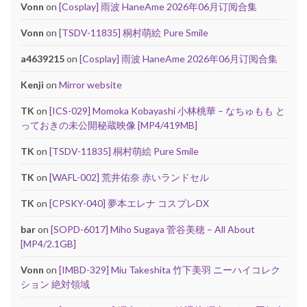
Vonn
on
[Cosplay] 雨波 HaneAme 2026年06月订阅合集
Vonn
on
[TSDV-11835] 桐村萌絵 Pure Smile
a4639215
on
[Cosplay] 雨波 HaneAme 2026年06月订阅合集
Kenji
on
Mirror website
TK
on
[ICS-029] Momoka Kobayashi 小林桃華 – なちゅもも と
っておきの未公開秘蔵映像 [MP4/419MB]
TK
on
[TSDV-11835] 桐村萌絵 Pure Smile
TK
on
[WAFL-002] 荒井佑奈 赤いランドセル
TK
on
[CPSKY-040] 夢本エレナ コスプレDX
bar
on
[SOPD-6017] Miho Sugaya 菅谷美穂 – All About
[MP4/2.1GB]
Vonn
on
[IMBD-329] Miu Takeshita 竹下美羽 ニーハイコレク
ション 絶対領域