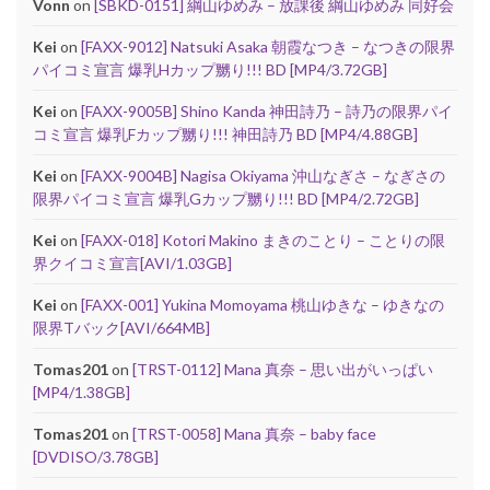
Vonn
on
[SBKD-0151] 綱山ゆめみ – 放課後 綱山ゆめみ 同好会
Kei
on
[FAXX-9012] Natsuki Asaka 朝霞なつき – なつきの限界
パイコミ宣言 爆乳Hカップ嬲り!!! BD [MP4/3.72GB]
Kei
on
[FAXX-9005B] Shino Kanda 神田詩乃 – 詩乃の限界パイ
コミ宣言 爆乳Fカップ嬲り!!! 神田詩乃 BD [MP4/4.88GB]
Kei
on
[FAXX-9004B] Nagisa Okiyama 沖山なぎさ – なぎさの
限界パイコミ宣言 爆乳Gカップ嬲り!!! BD [MP4/2.72GB]
Kei
on
[FAXX-018] Kotori Makino まきのことり – ことりの限
界クイコミ宣言[AVI/1.03GB]
Kei
on
[FAXX-001] Yukina Momoyama 桃山ゆきな – ゆきなの
限界Tバック[AVI/664MB]
Tomas201
on
[TRST-0112] Mana 真奈 – 思い出がいっぱい
[MP4/1.38GB]
Tomas201
on
[TRST-0058] Mana 真奈 – baby face
[DVDISO/3.78GB]