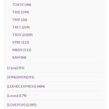
TOKYO
(46)
TRID
(199)
TRSF
(26)
TRST
(259)
TSDV
(2,009)
VPBF
(115)
WBDV
(111)
XAM
(86)
[J-pop]
(91)
[KIMLEMON]
(91)
[LEEHEE EXPRESS]
(484)
[Loozy]
(179)
[LOVEPOP]
(2,095)