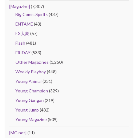
[Magazine]
(7,307)
Big Comic Spirits
(437)
ENTAME
(43)
EX大衆
(67)
Flash
(481)
FRIDAY
(533)
Other Magazines
(1,250)
Weekly Playboy
(448)
Young Animal
(231)
Young Champion
(329)
Young Gangan
(219)
Young Jump
(482)
Young Magazine
(509)
[MG.net]
(11)