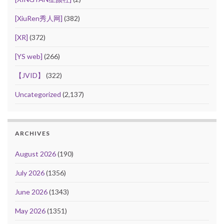
[XiuRen秀人网]
(382)
[XR]
(372)
[YS web]
(266)
【JVID】
(322)
Uncategorized
(2,137)
ARCHIVES
August 2026
(190)
July 2026
(1356)
June 2026
(1343)
May 2026
(1351)