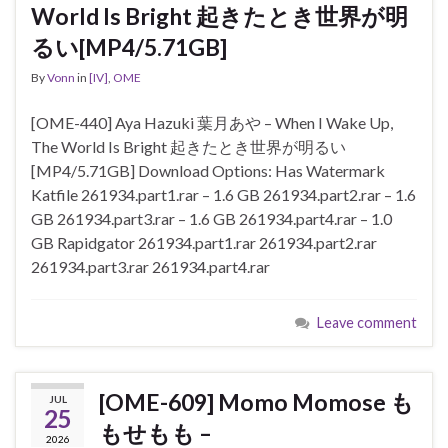
World Is Bright 起きたとき世界が明
るい[MP4/5.71GB]
By
Vonn
in
[IV]
,
OME
[OME-440] Aya Hazuki 葉月あや – When I Wake Up,
The World Is Bright 起きたとき世界が明るい
[MP4/5.71GB] Download Options: Has Watermark
Katfile 261934.part1.rar – 1.6 GB 261934.part2.rar – 1.6
GB 261934.part3.rar – 1.6 GB 261934.part4.rar – 1.0
GB Rapidgator 261934.part1.rar 261934.part2.rar
261934.part3.rar 261934.part4.rar
Leave comment
[OME-609] Momo Momose も
JUL
25
もせもも –
2026