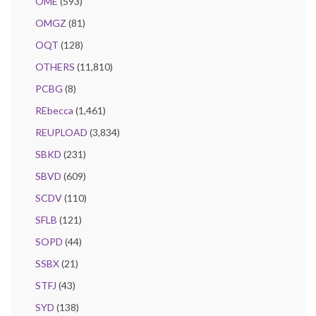
OME
(593)
OMGZ
(81)
OQT
(128)
OTHERS
(11,810)
PCBG
(8)
REbecca
(1,461)
REUPLOAD
(3,834)
SBKD
(231)
SBVD
(609)
SCDV
(110)
SFLB
(121)
SOPD
(44)
SSBX
(21)
STFJ
(43)
SYD
(138)