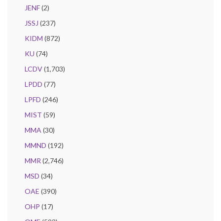
JENF
(2)
JSSJ
(237)
KIDM
(872)
KU
(74)
LCDV
(1,703)
LPDD
(77)
LPFD
(246)
MIST
(59)
MMA
(30)
MMND
(192)
MMR
(2,746)
MSD
(34)
OAE
(390)
OHP
(17)