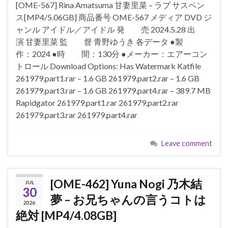
[OME-567] Rina Amatsuma 甘妻里菜 – ラブ サスペン
ス[MP4/5.06GB] 商品番号 OME-567 メディア DVD ジ
ャンル アイドル／アイドル 発 売 2024.5.28 出
演 甘妻里菜 監 督 青野ゆうき 各データ ●製
作：2024 ●時 間：130分 ●メーカー：エアーコン
トロール Download Options: Has Watermark Katfile
261979.part1.rar – 1.6 GB 261979.part2.rar – 1.6 GB
261979.part3.rar – 1.6 GB 261979.part4.rar – 389.7 MB
Rapidgator 261979.part1.rar 261979.part2.rar
261979.part3.rar 261979.part4.rar
Leave comment
[OME-462] Yuna Nogi 乃木結
JUL
30
夢 – お兄ちゃんの言うコトは
2026
絶対 [MP4/4.08GB]