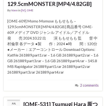
129.5cmMONSTER [MP4/4.82GB]
By
Vonn
in
[IV]
,
OME
[OME-609] Momo Momose ももせもも –
129.5cmMONSTER [MP4/4.82GB] 商品番号 OME-
609 メディア DVD ジャンル アイドル／アイドル
発 売 2024.10.22 出 演 ももせもも 監 督 中
村倫章 各データ ●製 作：2024 ●時 間：120分
●メーカー：エアーコントロール Download Options:
Katfile 261889.part1.rar – 1.6 GB 261889.part2.rar – 1.6
GB 261889.part3.rar – 1.6 GB 261889.part4.rar – 145.8
MB Rapidgator 261889.part1.rar 261889.part2.rar
261889.part3.rar 261889.part4.rar
2 comments
[OME-531] Tsumugi Hara 原つ
JUL