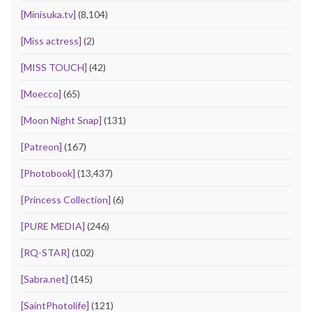
[Minisuka.tv]
(8,104)
[Miss actress]
(2)
[MISS TOUCH]
(42)
[Moecco]
(65)
[Moon Night Snap]
(131)
[Patreon]
(167)
[Photobook]
(13,437)
[Princess Collection]
(6)
[PURE MEDIA]
(246)
[RQ-STAR]
(102)
[Sabra.net]
(145)
[SaintPhotolife]
(121)