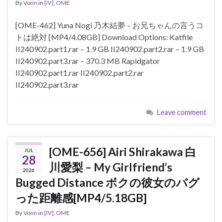
By
Vonn
in
[IV]
,
OME
[OME-462] Yuna Nogi 乃木結夢 – お兄ちゃんの言うコ
トは絶対 [MP4/4.08GB] Download Options: Katfile
II240902.part1.rar – 1.9 GB II240902.part2.rar – 1.9 GB
II240902.part3.rar – 370.3 MB Rapidgator
II240902.part1.rar II240902.part2.rar
II240902.part3.rar
Leave comment
[OME-656] Airi Shirakawa 白
JUL
28
川愛梨 – My Girlfriend’s
2026
Bugged Distance ボクの彼女のバグ
った距離感[MP4/5.18GB]
By
Vonn
in
[IV]
,
OME