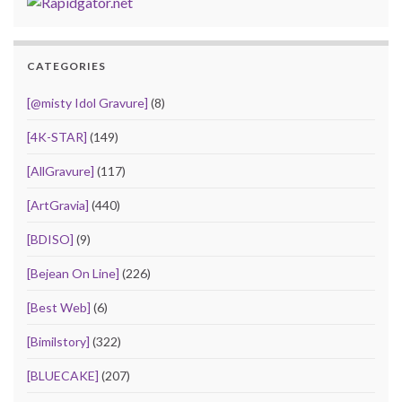
CATEGORIES
[@misty Idol Gravure]
(8)
[4K-STAR]
(149)
[AllGravure]
(117)
[ArtGravia]
(440)
[BDISO]
(9)
[Bejean On Line]
(226)
[Best Web]
(6)
[Bimilstory]
(322)
[BLUECAKE]
(207)