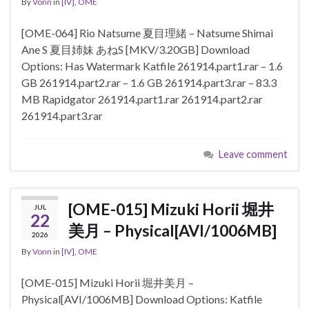
By
Vonn
in
[IV]
,
OME
[OME-064] Rio Natsume 夏目理緒 – Natsume Shimai
Ane S 夏目姉妹 あねS [MKV/3.20GB] Download
Options: Has Watermark Katfile 261914.part1.rar – 1.6
GB 261914.part2.rar – 1.6 GB 261914.part3.rar – 83.3
MB Rapidgator 261914.part1.rar 261914.part2.rar
261914.part3.rar
Leave comment
[OME-015] Mizuki Horii 堀井
JUL
22
美月 – Physical[AVI/1006MB]
2026
By
Vonn
in
[IV]
,
OME
[OME-015] Mizuki Horii 堀井美月 –
Physical[AVI/1006MB] Download Options: Katfile