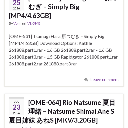
25
むぎ – Simply Big
2026
[MP4/4.63GB]
By
Vonn
in
[IV]
,
OME
[OME-531] Tsumugi Hara 原つむぎ – Simply Big
[MP4/4.63GB] Download Options: Katfile
261888.part1.rar – 1.6 GB 261888.part2.rar – 1.6 GB
261888.part3.rar – 1.5 GB Rapidgator 261888.part1.rar
261888.part2.rar 261888.part3.rar
Leave comment
[OME-064] Rio Natsume 夏目
JUL
23
理緒 – Natsume Shimai Ane S
2026
夏目姉妹 あねS [MKV/3.20GB]