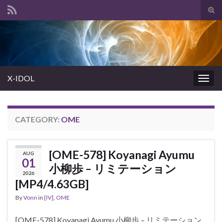
Tog
sear
Search for:
for
X-IDOL
Togg
navig
CATEGORY:
OME
[OME-578] Koyanagi Ayumu
AUG
01
小柳歩 – リミテーション
2026
[MP4/4.63GB]
By
Vonn
in
[IV]
,
OME
[OME-578] Koyanagi Ayumu 小柳歩 – リミテーション