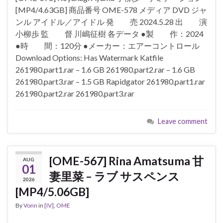
[MP4/4.63GB] 商品番号 OME-578 メディア DVD ジャ
ンル アイドル／アイドル 発 売 2024.5.28 出 演
小柳歩 監 督 川嶋征樹 各データ ●製 作：2024
●時 間：120分 ●メーカー：エアーコントロール
Download Options: Has Watermark Katfile
261980.part1.rar – 1.6 GB 261980.part2.rar – 1.6 GB
261980.part3.rar – 1.5 GB Rapidgator 261980.part1.rar
261980.part2.rar 261980.part3.rar
Leave comment
[OME-567] Rina Amatsuma 甘
AUG
01
妻里菜 – ラブ サスペンス
2026
[MP4/5.06GB]
By
Vonn
in
[IV]
,
OME