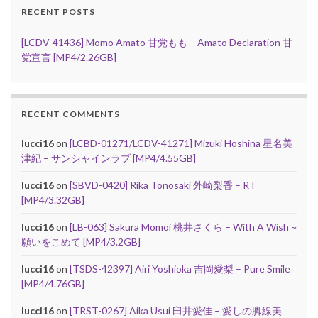
RECENT POSTS
[LCDV-41436] Momo Amato 甘党もも – Amato Declaration 甘
党宣言 [MP4/2.26GB]
RECENT COMMENTS
lucci16
on
[LCBD-01271/LCDV-41271] Mizuki Hoshina 星名美
津紀 – サンシャインラブ [MP4/4.55GB]
lucci16
on
[SBVD-0420] Rika Tonosaki 外崎梨香 – RT
[MP4/3.32GB]
lucci16
on
[LB-063] Sakura Momoi 桃井さくら – With A Wish ~
願いをこめて [MP4/3.2GB]
lucci16
on
[TSDS-42397] Airi Yoshioka 吉岡愛梨 – Pure Smile
[MP4/4.76GB]
lucci16
on
[TRST-0267] Aika Usui 臼井愛佳 – 愛しの脚線美