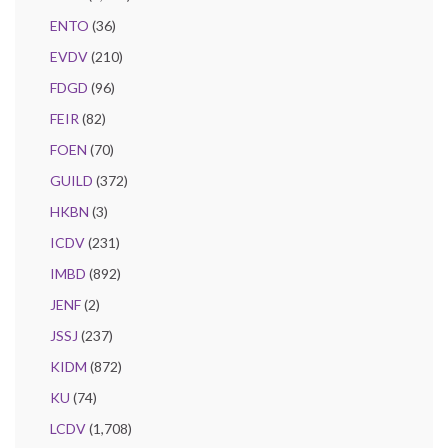
ENTO
(36)
EVDV
(210)
FDGD
(96)
FEIR
(82)
FOEN
(70)
GUILD
(372)
HKBN
(3)
ICDV
(231)
IMBD
(892)
JENF
(2)
JSSJ
(237)
KIDM
(872)
KU
(74)
LCDV
(1,708)