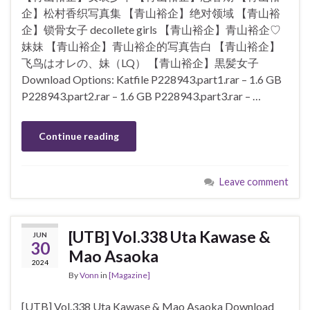
企】松村香织写真集 【青山裕企】绝对领域 【青山裕
企】锁骨女子 decollete girls 【青山裕企】青山裕企♡
妹妹 【青山裕企】青山裕企的写真告白 【青山裕企】
飞鸟はオレの、妹（LQ） 【青山裕企】黒髪女子
Download Options: Katfile P228943.part1.rar – 1.6 GB
P228943.part2.rar – 1.6 GB P228943.part3.rar – …
Continue reading
Leave comment
[UTB] Vol.338 Uta Kawase &
JUN
30
Mao Asaoka
2024
By
Vonn
in
[Magazine]
[UTB] Vol.338 Uta Kawase & Mao Asaoka Download