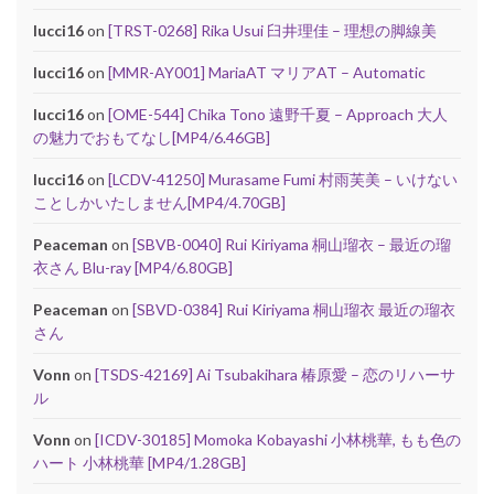
lucci16
on
[TRST-0268] Rika Usui 臼井理佳 – 理想の脚線美
lucci16
on
[MMR-AY001] MariaAT マリアAT – Automatic
lucci16
on
[OME-544] Chika Tono 遠野千夏 – Approach 大人
の魅力でおもてなし[MP4/6.46GB]
lucci16
on
[LCDV-41250] Murasame Fumi 村雨芙美 – いけない
ことしかいたしません[MP4/4.70GB]
Peaceman
on
[SBVB-0040] Rui Kiriyama 桐山瑠衣 – 最近の瑠
衣さん Blu-ray [MP4/6.80GB]
Peaceman
on
[SBVD-0384] Rui Kiriyama 桐山瑠衣 最近の瑠衣
さん
Vonn
on
[TSDS-42169] Ai Tsubakihara 椿原愛 – 恋のリハーサ
ル
Vonn
on
[ICDV-30185] Momoka Kobayashi 小林桃華, もも色の
ハート 小林桃華 [MP4/1.28GB]