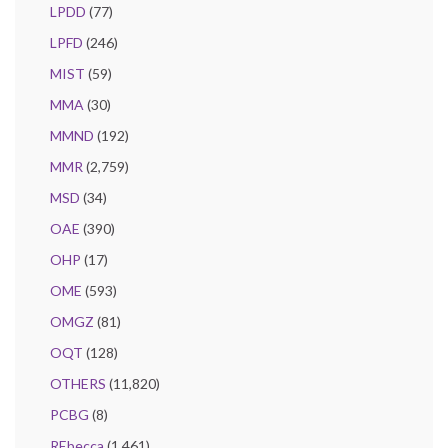
LPDD
(77)
LPFD
(246)
MIST
(59)
MMA
(30)
MMND
(192)
MMR
(2,759)
MSD
(34)
OAE
(390)
OHP
(17)
OME
(593)
OMGZ
(81)
OQT
(128)
OTHERS
(11,820)
PCBG
(8)
REbecca
(1,461)