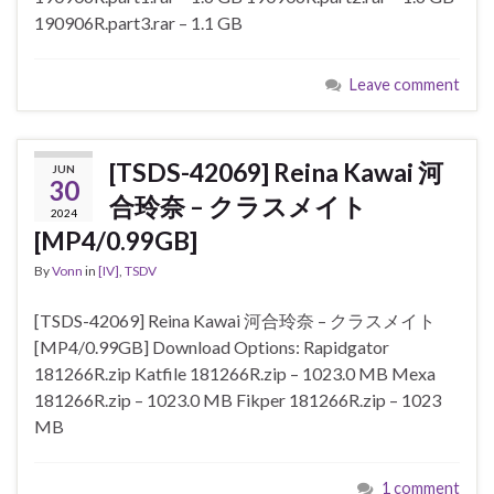
190906R.part3.rar – 1.1 GB
Leave comment
[TSDS-42069] Reina Kawai 河
JUN
30
合玲奈 – クラスメイト
2024
[MP4/0.99GB]
By
Vonn
in
[IV]
,
TSDV
[TSDS-42069] Reina Kawai 河合玲奈 – クラスメイト
[MP4/0.99GB] Download Options: Rapidgator
181266R.zip Katfile 181266R.zip – 1023.0 MB Mexa
181266R.zip – 1023.0 MB Fikper 181266R.zip – 1023
MB
1 comment