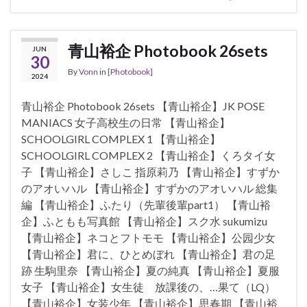
青山裕企 Photobook 26sets
JUN
30
By
Vonn
in
[Photobook]
2024
青山裕企 Photobook 26sets 【青山裕企】JK POSE
MANIACS 女子高校生の日常 【青山裕企】
SCHOOLGIRL COMPLEX 1 【青山裕企】
SCHOOLGIRL COMPLEX 2 【青山裕企】くろタイ女
子 【青山裕企】さしこ 指原莉乃 【青山裕企】すずか
のアオいハル 【青山裕企】すずかのアオいハル 総集
編 【青山裕企】ふたり（先輩後輩part1） 【青山裕
企】ふともも写真館 【青山裕企】スク水 sukumizu
【青山裕企】ネコとフトモモ 【青山裕企】公园少女
【青山裕企】君に、ひとめぼれ 【青山裕企】君の足
跡 生駒里奈 【青山裕企】夏の純真 【青山裕企】夏服
女子 【青山裕企】女生徒 放課後の、…果て（LQ）
【青山裕企】女装少年 【青山裕企】思春期 【青山裕