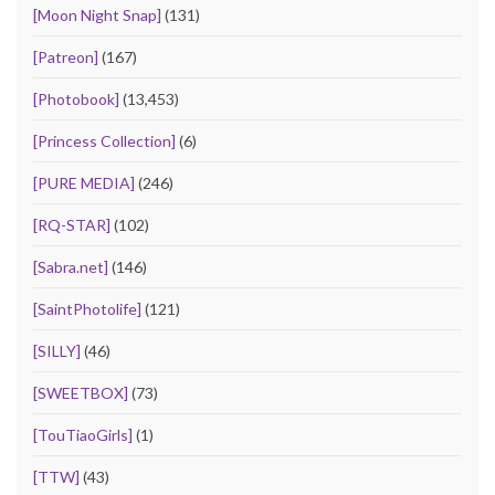
[Moon Night Snap]
(131)
[Patreon]
(167)
[Photobook]
(13,453)
[Princess Collection]
(6)
[PURE MEDIA]
(246)
[RQ-STAR]
(102)
[Sabra.net]
(146)
[SaintPhotolife]
(121)
[SILLY]
(46)
[SWEETBOX]
(73)
[TouTiaoGirls]
(1)
[TTW]
(43)