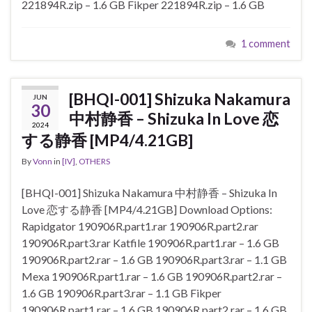
221894R.zip – 1.6 GB Fikper 221894R.zip – 1.6 GB
1 comment
[BHQI-001] Shizuka Nakamura
JUN
30
中村静香 – Shizuka In Love 恋
2024
する静香 [MP4/4.21GB]
By
Vonn
in
[IV]
,
OTHERS
[BHQI-001] Shizuka Nakamura 中村静香 – Shizuka In
Love 恋する静香 [MP4/4.21GB] Download Options:
Rapidgator 190906R.part1.rar 190906R.part2.rar
190906R.part3.rar Katfile 190906R.part1.rar – 1.6 GB
190906R.part2.rar – 1.6 GB 190906R.part3.rar – 1.1 GB
Mexa 190906R.part1.rar – 1.6 GB 190906R.part2.rar –
1.6 GB 190906R.part3.rar – 1.1 GB Fikper
190906R.part1.rar – 1.6 GB 190906R.part2.rar – 1.6 GB