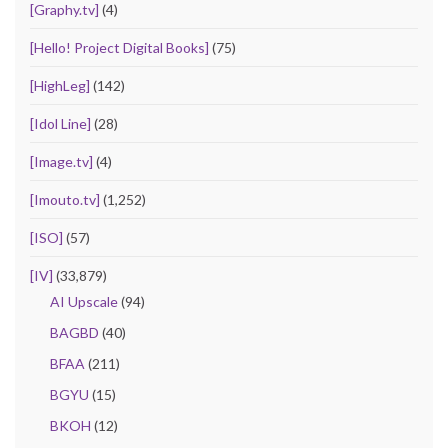
[Graphy.tv]
(4)
[Hello! Project Digital Books]
(75)
[HighLeg]
(142)
[Idol Line]
(28)
[Image.tv]
(4)
[Imouto.tv]
(1,252)
[ISO]
(57)
[IV]
(33,879)
AI Upscale
(94)
BAGBD
(40)
BFAA
(211)
BGYU
(15)
BKOH
(12)