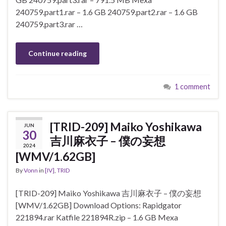
240759.part1.rar – 1.6 GB 240759.part2.rar – 1.6 GB
240759.part3.rar …
Continue reading
1 comment
[TRID-209] Maiko Yoshikawa
JUN
30
吉川麻衣子 – 僕の妄想
2024
[WMV/1.62GB]
By
Vonn
in
[IV]
,
TRID
[TRID-209] Maiko Yoshikawa 吉川麻衣子 – 僕の妄想
[WMV/1.62GB] Download Options: Rapidgator
221894.rar Katfile 221894R.zip – 1.6 GB Mexa