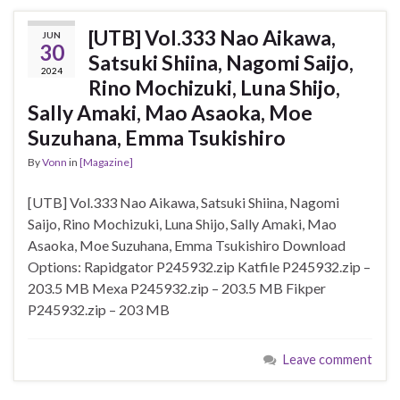
[UTB] Vol.333 Nao Aikawa,
JUN
30
Satsuki Shiina, Nagomi Saijo,
2024
Rino Mochizuki, Luna Shijo,
Sally Amaki, Mao Asaoka, Moe
Suzuhana, Emma Tsukishiro
By
Vonn
in
[Magazine]
[UTB] Vol.333 Nao Aikawa, Satsuki Shiina, Nagomi
Saijo, Rino Mochizuki, Luna Shijo, Sally Amaki, Mao
Asaoka, Moe Suzuhana, Emma Tsukishiro Download
Options: Rapidgator P245932.zip Katfile P245932.zip –
203.5 MB Mexa P245932.zip – 203.5 MB Fikper
P245932.zip – 203 MB
Leave comment