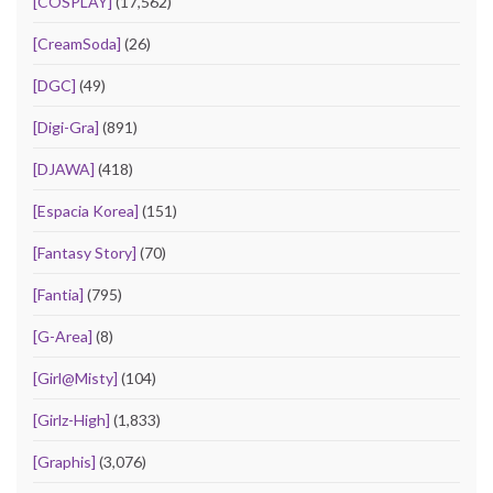
[COSPLAY]
(17,562)
[CreamSoda]
(26)
[DGC]
(49)
[Digi-Gra]
(891)
[DJAWA]
(418)
[Espacia Korea]
(151)
[Fantasy Story]
(70)
[Fantia]
(795)
[G-Area]
(8)
[Girl@Misty]
(104)
[Girlz-High]
(1,833)
[Graphis]
(3,076)