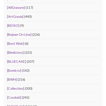
[AllGravure]
(117)
[ArtGravia]
(440)
[BDISO]
(9)
[Bejean On Line]
(226)
[Best Web]
(6)
[Bimilstory]
(325)
[BLUECAKE]
(207)
[Bomb.tv]
(142)
[BWH]
(216)
[Collection]
(300)
[Cosdoki]
(245)