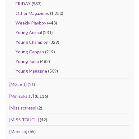
FRIDAY
(533)
Other Magazines
(1,250)
Weekly Playboy
(448)
Young Animal
(231)
Young Champion
(329)
Young Gangan
(219)
Young Jump
(482)
Young Magazine
(509)
[MG.net]
(11)
[Minisuka.tv]
(8,116)
[Miss actress]
(2)
[MISS TOUCH]
(42)
[Moecco]
(65)