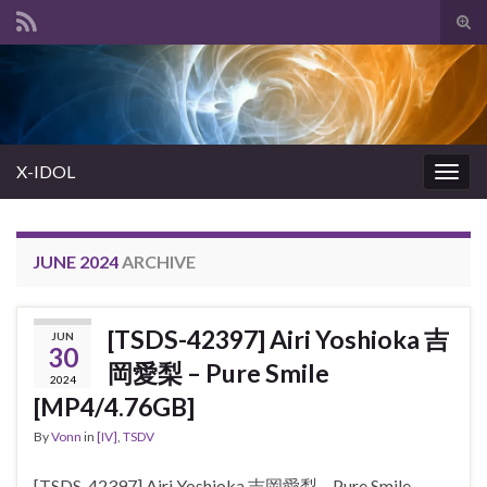
Tog
sear
Search for:
for
X-IDOL
Togg
navig
JUNE 2024
ARCHIVE
[TSDS-42397] Airi Yoshioka 吉
JUN
30
岡愛梨 – Pure Smile
2024
[MP4/4.76GB]
By
Vonn
in
[IV]
,
TSDV
[TSDS-42397] Airi Yoshioka 吉岡愛梨 – Pure Smile