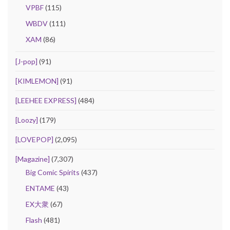
VPBF
(115)
WBDV
(111)
XAM
(86)
[J-pop]
(91)
[KIMLEMON]
(91)
[LEEHEE EXPRESS]
(484)
[Loozy]
(179)
[LOVEPOP]
(2,095)
[Magazine]
(7,307)
Big Comic Spirits
(437)
ENTAME
(43)
EX大衆
(67)
Flash
(481)