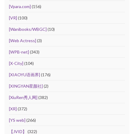
[Vpara.com]
(156)
[VR]
(100)
[Wanibooks/WBGC]
(10)
[Web Actress]
(3)
[WPB-net]
(343)
[X-City]
(104)
[XIAOYU语画界]
(176)
[XINGYAN星颜社]
(2)
[XiuRen秀人网]
(382)
[XR]
(372)
[YS web]
(266)
【JVID】
(322)