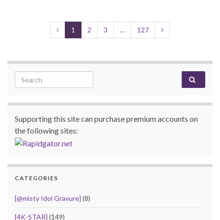
1
2
3
…
127
Search for:
Supporting this site can purchase premium accounts on
the following sites:
CATEGORIES
[@misty Idol Gravure]
(8)
[4K-STAR]
(149)