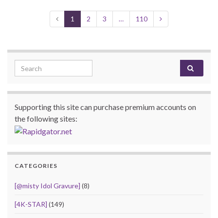
1
2
3
…
110
Search for:
Supporting this site can purchase premium accounts on
the following sites:
CATEGORIES
[@misty Idol Gravure]
(8)
[4K-STAR]
(149)