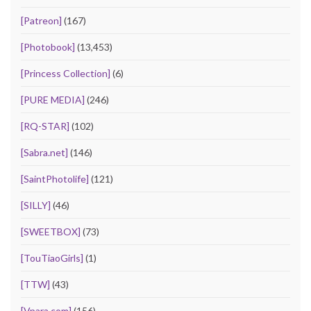
[Patreon]
(167)
[Photobook]
(13,453)
[Princess Collection]
(6)
[PURE MEDIA]
(246)
[RQ-STAR]
(102)
[Sabra.net]
(146)
[SaintPhotolife]
(121)
[SILLY]
(46)
[SWEETBOX]
(73)
[TouTiaoGirls]
(1)
[TTW]
(43)
[Vpara.com]
(156)