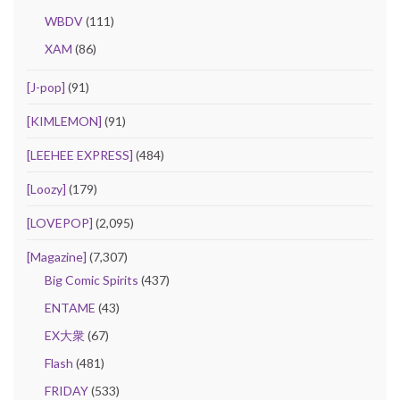
WBDV
(111)
XAM
(86)
[J-pop]
(91)
[KIMLEMON]
(91)
[LEEHEE EXPRESS]
(484)
[Loozy]
(179)
[LOVEPOP]
(2,095)
[Magazine]
(7,307)
Big Comic Spirits
(437)
ENTAME
(43)
EX大衆
(67)
Flash
(481)
FRIDAY
(533)