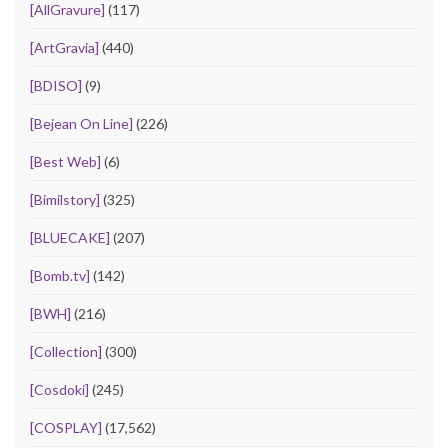
[AllGravure]
(117)
[ArtGravia]
(440)
[BDISO]
(9)
[Bejean On Line]
(226)
[Best Web]
(6)
[Bimilstory]
(325)
[BLUECAKE]
(207)
[Bomb.tv]
(142)
[BWH]
(216)
[Collection]
(300)
[Cosdoki]
(245)
[COSPLAY]
(17,562)