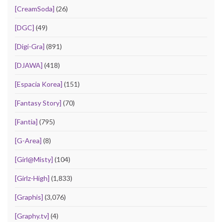
[CreamSoda]
(26)
[DGC]
(49)
[Digi-Gra]
(891)
[DJAWA]
(418)
[Espacia Korea]
(151)
[Fantasy Story]
(70)
[Fantia]
(795)
[G-Area]
(8)
[Girl@Misty]
(104)
[Girlz-High]
(1,833)
[Graphis]
(3,076)
[Graphy.tv]
(4)