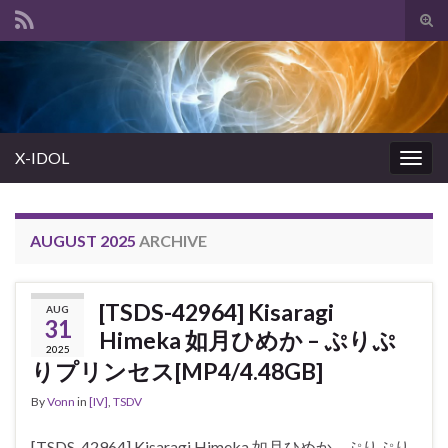
Tog
sear
Search for:
for
X-IDOL
Togg
navig
AUGUST 2025
ARCHIVE
[TSDS-42964] Kisaragi
AUG
31
Himeka 如月ひめか – ぷりぷ
2025
りプリンセス[MP4/4.48GB]
By
Vonn
in
[IV]
,
TSDV
[TSDS-42964] Kisaragi Himeka 如月ひめか – ぷりぷり