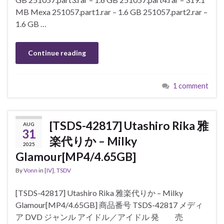
MB Mexa 251057.part1.rar – 1.6 GB 251057.part2.rar –
1.6 GB …
Continue reading
1 comment
[TSDS-42817] Utashiro Rika 雅
AUG
31
楽代りか – Milky
2025
Glamour[MP4/4.65GB]
By
Vonn
in
[IV]
,
TSDV
[TSDS-42817] Utashiro Rika 雅楽代りか – Milky
Glamour[MP4/4.65GB] 商品番号 TSDS-42817 メディ
ア DVD ジャンル アイドル／アイドル 発 売