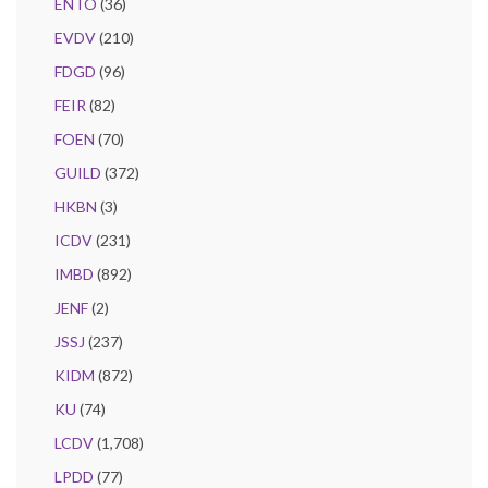
ENTO
(36)
EVDV
(210)
FDGD
(96)
FEIR
(82)
FOEN
(70)
GUILD
(372)
HKBN
(3)
ICDV
(231)
IMBD
(892)
JENF
(2)
JSSJ
(237)
KIDM
(872)
KU
(74)
LCDV
(1,708)
LPDD
(77)