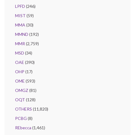
LPFD
(246)
MIST
(59)
MMA
(30)
MMND
(192)
MMR
(2,759)
MSD
(34)
OAE
(390)
OHP
(17)
OME
(593)
OMGZ
(81)
OQT
(128)
OTHERS
(11,820)
PCBG
(8)
REbecca
(1,461)