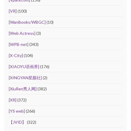
[VR]
(100)
[Wanibooks/WBGC]
(10)
[Web Actress]
(3)
[WPB-net]
(343)
[X-City]
(104)
[XIAOYU语画界]
(176)
[XINGYAN星颜社]
(2)
[XiuRen秀人网]
(382)
[XR]
(372)
[YS web]
(266)
【JVID】
(322)