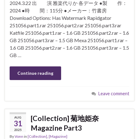
2024.3.22 出 演 雅楽代りか 各データ ●製 作：
2024 ●時 間：115分 ●メーカー：竹書房
Download Options: Has Watermark Rapidgator
251056.part1.rar 251056.part2.rar 251056.part3.rar
Katfile 251056.part1.rar – 1.6 GB 251056.part2.rar – 1.6
GB 251056.part3.rar – 1.5 GB Mexa 251056.part1.rar –
1.6 GB 251056.part2.rar – 1.6 GB 251056.part3.rar – 1.5
GB …
Continue reading
Leave comment
[Collection] 菊地姫奈
AUG
31
Magazine Part3
2025
By
Vonn
in
[Collection]
,
[Magazine]