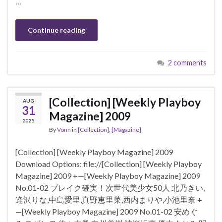
…
Continue reading
2 comments
[Collection] [Weekly Playboy
AUG
31
Magazine] 2009
2025
By
Vonn
in
[Collection]
,
[Magazine]
[Collection] [Weekly Playboy Magazine] 2009
Download Options: file://[Collection] [Weekly Playboy
Magazine] 2009 +—[Weekly Playboy Magazine] 2009
No.01-02 ブレイク確実！次世代美少女50人 北乃きい,
逢沢りな,中島愛里,真野恵里菜,西内まりや,小池里奈 +
—[Weekly Playboy Magazine] 2009 No.01-02 安めぐ