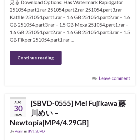
見る Download Options: Has Watermark Rapidgator
251054.part1.rar 251054.part2.rar 251054.part3.rar
Katfile 251054.part1.rar – 1.6 GB 251054.part2.rar – 1.6
GB 251054.part3.rar – 1.5 GB Mexa 251054.part1.rar –
1.6 GB 251054.part2.rar – 1.6 GB 251054.part3.rar – 1.5
GB Fikper 251054.part1.rar …
Continue reading
Leave comment
[SBVD-0555] Mei Fujikawa 藤
AUG
30
川めい –
2025
Newtopia[MP4/4.29GB]
By
Vonn
in
[IV]
,
SBVD