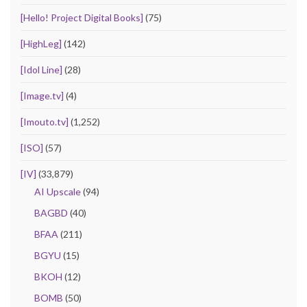
[Hello! Project Digital Books]
(75)
[HighLeg]
(142)
[Idol Line]
(28)
[Image.tv]
(4)
[Imouto.tv]
(1,252)
[ISO]
(57)
[IV]
(33,879)
AI Upscale
(94)
BAGBD
(40)
BFAA
(211)
BGYU
(15)
BKOH
(12)
BOMB
(50)