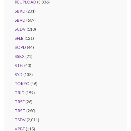
REUPLOAD
(3,836)
SBKD
(231)
SBVD
(609)
SCDV
(110)
SFLB
(121)
SOPD
(44)
SSBX
(21)
STFJ
(43)
SYD
(138)
TOKYO
(46)
TRID
(199)
TRSF
(26)
TRST
(260)
TSDV
(2,011)
VPBF
(115)