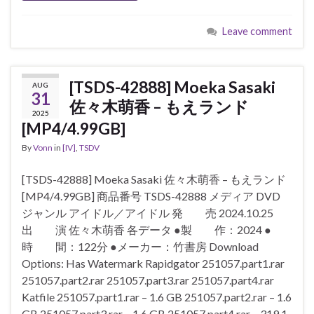
Leave comment
[TSDS-42888] Moeka Sasaki
AUG
31
佐々木萌香 – もえランド
2025
[MP4/4.99GB]
By
Vonn
in
[IV]
,
TSDV
[TSDS-42888] Moeka Sasaki 佐々木萌香 – もえランド
[MP4/4.99GB] 商品番号 TSDS-42888 メディア DVD
ジャンル アイドル／アイドル 発 売 2024.10.25
出 演 佐々木萌香 各データ ●製 作：2024 ●
時 間：122分 ●メーカー：竹書房 Download
Options: Has Watermark Rapidgator 251057.part1.rar
251057.part2.rar 251057.part3.rar 251057.part4.rar
Katfile 251057.part1.rar – 1.6 GB 251057.part2.rar – 1.6
GB 251057.part3.rar – 1.6 GB 251057.part4.rar – 319.1