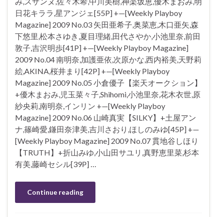
み,スザンヌ,佐々木希,中川美樹,神楽坂恵,優木まおみ,明
日花キララ,星アンジェ[55P] +—[Weekly Playboy
Magazine] 2009 No.03 矢田亜希子,奥菜恵,木口亜矢,森
下悠里,松本さゆき,夏目理緒,田代さやか,小池里奈,前田
敦子,吉沢明歩[41P] +—[Weekly Playboy Magazine]
2009 No.04 南明奈,加護亜依,次原かな,西内裕美,天野莉
絵,AKINA,桜井まり[42P] +—[Weekly Playboy
Magazine] 2009 No.05 小倉優子【楽天オークション】
+優木まおみ,児玉菜々子,Shihomi,小池里奈,花木衣世,原
紗央莉,南明奈,インリン +—[Weekly Playboy
Magazine] 2009 No.06 山崎真実【SILKY】+土屋アン
ナ,篠崎愛,鎌田奈津美,吉川さおり,ほしのみゆ[45P] +—
[Weekly Playboy Magazine] 2009 No.07 貫地谷しほり
【TRUTH】+折山みゆ,小山田サユリ,真野恵里菜,杉本
有美,藤崎セシル[39P] …
Continue reading