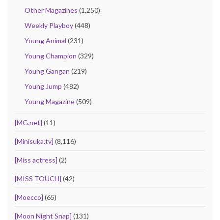
Other Magazines
(1,250)
Weekly Playboy
(448)
Young Animal
(231)
Young Champion
(329)
Young Gangan
(219)
Young Jump
(482)
Young Magazine
(509)
[MG.net]
(11)
[Minisuka.tv]
(8,116)
[Miss actress]
(2)
[MISS TOUCH]
(42)
[Moecco]
(65)
[Moon Night Snap]
(131)